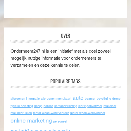
OVER
Onderneem247.nl is een initiatief met als doel zoveel
mogelijk nuttige informatie voor ondernemers te
verzamelen en deze kennis te delen.
POPULAIRE TAGS
auto
allergenen informatie
allergenen menukaart
beamer
beveiliging
drone
fysieke belasting
haccp
horeca
kantoorinrichting
leerlingenvervoer
makelaar
mok bedrukken
motor woon-werk verkeer
motor woon-werkverkeer
online marketing
personeel