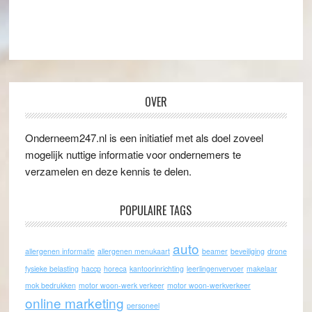
OVER
Onderneem247.nl is een initiatief met als doel zoveel
mogelijk nuttige informatie voor ondernemers te
verzamelen en deze kennis te delen.
POPULAIRE TAGS
auto
allergenen informatie
allergenen menukaart
beamer
beveiliging
drone
fysieke belasting
haccp
horeca
kantoorinrichting
leerlingenvervoer
makelaar
mok bedrukken
motor woon-werk verkeer
motor woon-werkverkeer
online marketing
personeel