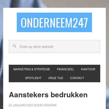
ONDERNEEM247
MARKETING & STRATEGIE
FINANCIEEL
KANTOOR
SPOTLIGHT
VRIJE TIJD
CONTACT
Aanstekers bedrukken
23 JANUARI 2023
DOOR
HENDRIK