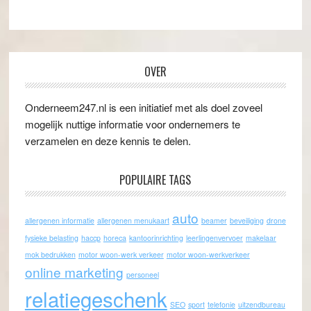
OVER
Onderneem247.nl is een initiatief met als doel zoveel
mogelijk nuttige informatie voor ondernemers te
verzamelen en deze kennis te delen.
POPULAIRE TAGS
auto
allergenen informatie
allergenen menukaart
beamer
beveiliging
drone
fysieke belasting
haccp
horeca
kantoorinrichting
leerlingenvervoer
makelaar
mok bedrukken
motor woon-werk verkeer
motor woon-werkverkeer
online marketing
personeel
relatiegeschenk
SEO
sport
telefonie
uitzendbureau