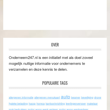
OVER
Onderneem247.nl is een initiatief met als doel zoveel
mogelijk nuttige informatie voor ondernemers te
verzamelen en deze kennis te delen.
POPULAIRE TAGS
auto
allergenen informatie
allergenen menukaart
beamer
beveiliging
drone
fysieke belasting
haccp
horeca
kantoorinrichting
leerlingenvervoer
makelaar
mok bedrukken
motor woon-werk verkeer
motor woon-werkverkeer