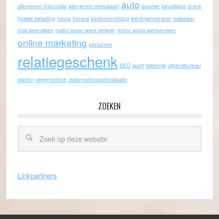
auto
allergenen informatie
allergenen menukaart
beamer
beveiliging
drone
fysieke belasting
haccp
horeca
kantoorinrichting
leerlingenvervoer
makelaar
mok bedrukken
motor woon-werk verkeer
motor woon-werkverkeer
online marketing
personeel
relatiegeschenk
SEO
sport
telefonie
uitzendbureau
starten
veegmachine
zoekmachineoptimalisatie
ZOEKEN
Linkpartners