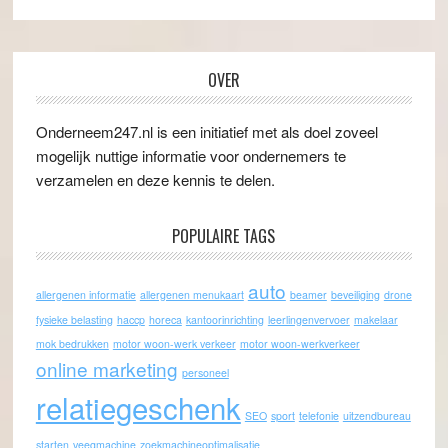
OVER
Onderneem247.nl is een initiatief met als doel zoveel
mogelijk nuttige informatie voor ondernemers te
verzamelen en deze kennis te delen.
POPULAIRE TAGS
auto
allergenen informatie
allergenen menukaart
beamer
beveiliging
drone
fysieke belasting
haccp
horeca
kantoorinrichting
leerlingenvervoer
makelaar
mok bedrukken
motor woon-werk verkeer
motor woon-werkverkeer
online marketing
personeel
relatiegeschenk
SEO
sport
telefonie
uitzendbureau
starten
veegmachine
zoekmachineoptimalisatie